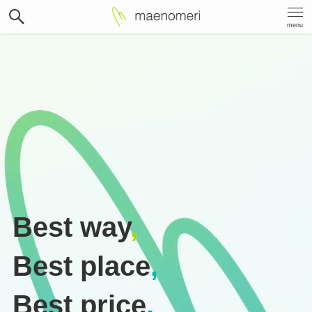
menu
Best way
,
Best place
,
Best price
.