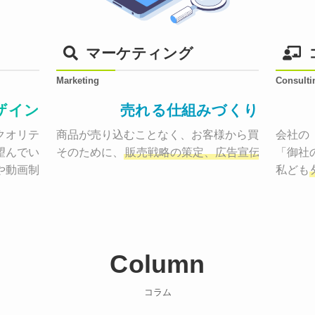
マーケティング
Marketing
Consulti
ザイン
売れる仕組みづくり
オリティーで作り納品する。

商品が売り込むことなく、お客様から買いたくなる
会社の
望んでいた、デザインのゴールでしょうか。

そのために、
販売戦略の策定、広告宣伝に効果検
「御社
や動画制作まで
お客様のサービスを適した場所へ届けるために
私ども
Column
コラム