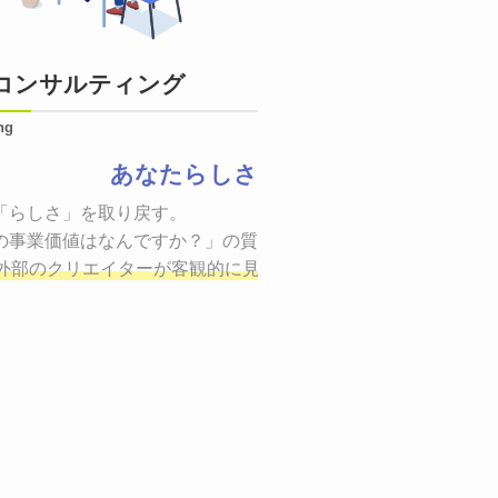
コンサルティング
ng
あなたらしさ
状態をつくるために、適した場所へ適切なターゲットに向けて
「らしさ」を取り戻す。

証までの一連のプロセスを考え実行・検証・修正
の事業価値はなんですか？」の質問に答えることはできるでしょ
し、商品が「
、適切な方法を企画
外部のクリエイターが客観的に見ながら最終的な絵を描き、商
しご提案いたします。