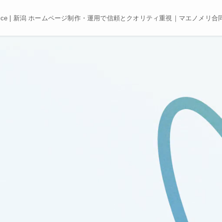
e, Best price | 新潟 ホームページ制作・運用で信頼とクオリティ重視｜マエノメリ