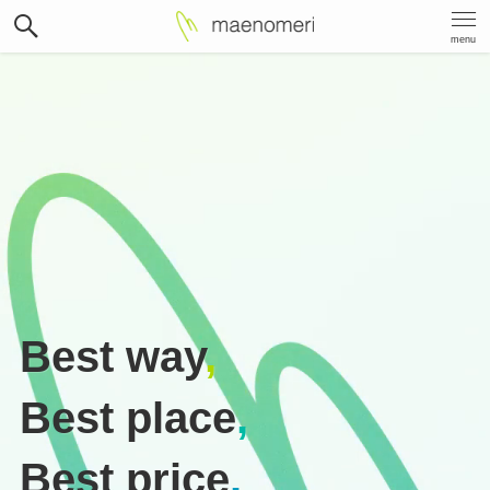
menu
Best way
,
Best place
,
Best price
.