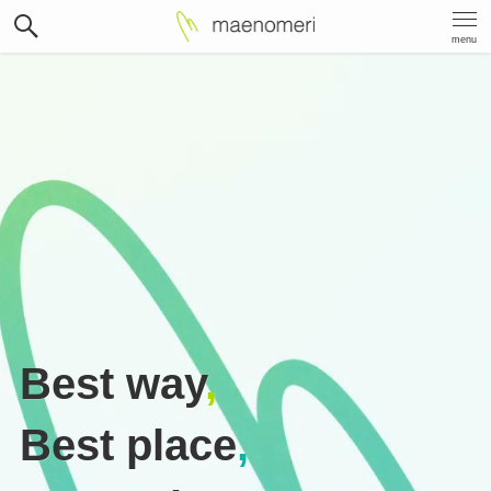
menu
Best way
,
Best place
,