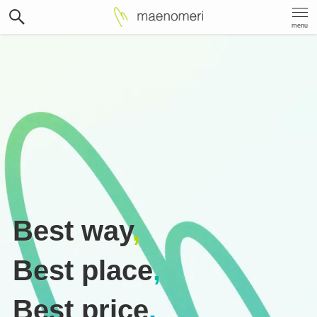
menu
Best way
,
Best place
,
Best price
.