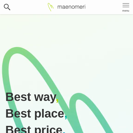
menu
Best way
,
Best place
,
Best price
.