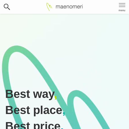
menu
Best way
,
Best place
,
Best price
.