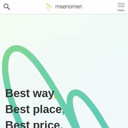
menu
Best way
,
Best place
,
Best price
.