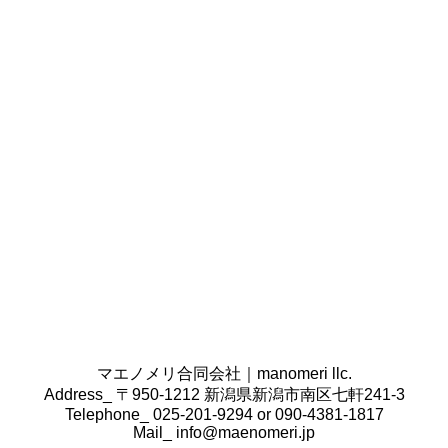
条書きで書き出してみてください。
その商品・サービスは誰向けで、どのように伝えたい
のかをご用意いただけますと幸いです。
また、クライアント様の会社案内や営業ツール、掲載
したい原稿やロゴ・写真データなどございましたら、
合わせてご準備ください。
コンセプトの決定はどのように行うのですか。
コンセプトの決定は、業界の
広告、SNS、ホームペー
ジ、雑誌、業界紙などオンライン・オフライン問わず
情報を収集し、その業界のトレンドを調べた上で、ク
ライアント様からヒアリングし、最適なコンセプトを
作成いたします。
既にクライアント様側で準備ができている場合は、本
当にそのコンセプトで合っているのか確認をし、必要
があればこちらからもご提案をさせていただきます。
マエノメリ合同会社｜manomeri llc.
Address_ 〒950-1212 新潟県新潟市南区七軒241-3
Telephone_ 025-201-9294 or 090-4381-1817
Mail_
info@maenomeri.jp