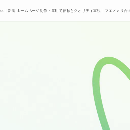
e, Best price | 新潟 ホームページ制作・運用で信頼とクオリティ重視｜マエノメリ