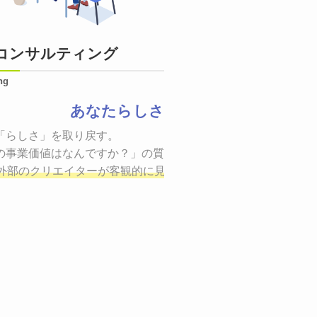
コンサルティング
ng
あなたらしさ
状態をつくるために、適した場所へ適切なターゲットに向けて
「らしさ」を取り戻す。

証までの一連のプロセスを考え実行・検証・修正
の事業価値はなんですか？」の質問に答えることはできるでしょ
し、商品が「
、適切な方法を企画
外部のクリエイターが客観的に見ながら最終的な絵を描き、商
しご提案いたします。