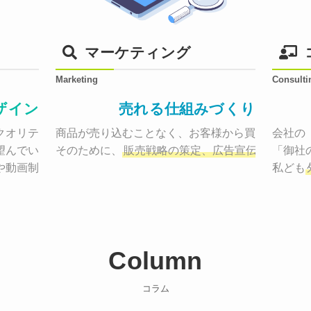
マーケティング
Marketing
Consulti
ザイン
売れる仕組みづくり
オリティーで作り納品する。

商品が売り込むことなく、お客様から買いたくなる
会社の
望んでいた、デザインのゴールでしょうか。

そのために、
販売戦略の策定、広告宣伝に効果検
「御社
や動画制作まで
お客様のサービスを適した場所へ届けるために
私ども
Column
コラム