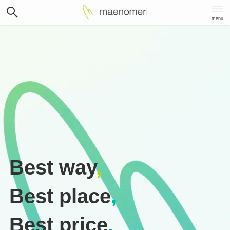
menu
Best way
,
Best place
,
Best price
.