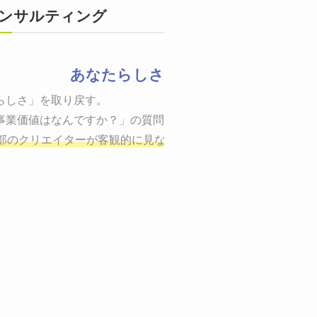
ンサルティング
あなたらしさ
状態をつくるために、適した場所へ適切なターゲットに向けて適
らしさ」を取り戻す。

までの一連のプロセスを考え実行・検証・修正
事業価値はなんですか？」の質問に答えることはできるでしょう
し、商品が「売
、適切な方法を企画
部のクリエイターが客観的に見ながら最終的な絵を描き、商品
しご提案いたします。