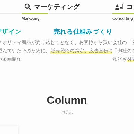
マーケティング
コ
Marketing
Consulting
デザイン
売れる仕組みづくり
オリティーで作り納品する。

商品が売り込むことなく、お客様から買いたくなる
会社の「
望んでいた、デザインのゴールでしょうか。

そのために、
販売戦略の策定、広告宣伝に効果検証
「御社の
や動画制作まで
お客様のサービスを適した場所へ届けるために
私ども
外
Column
コラム