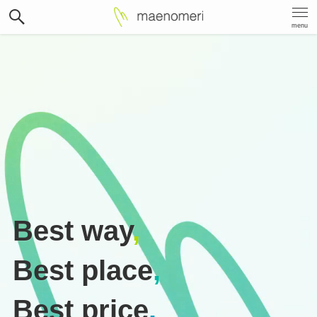
menu
Best way
,
Best place
,
Best price
.