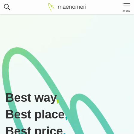
menu
Best way
,
Best place
,
Best price
.