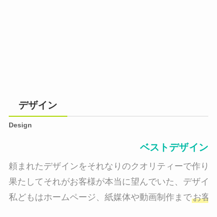
デザイン
Design
ベストデザイン
頼まれたデザインをそれなりのクオリティーで作り納
果たしてそれがお客様が本当に望んでいた、デザイン
私どもはホームページ、紙媒体や動画制作まで
お客