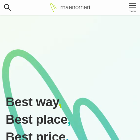
menu
Best way
,
Best place
,
Best price
.