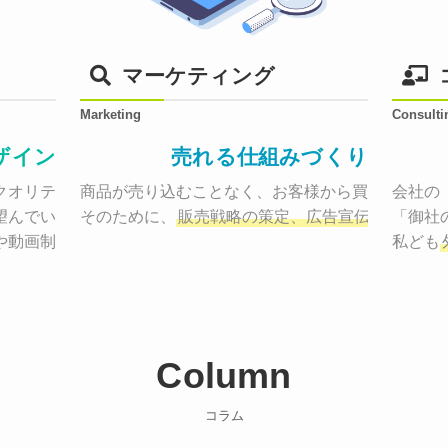
マーケティング
Marketing
Consulti
ザイン
売れる仕組みづくり
オリティーで作り納品する。

商品が売り込むことなく、お客様から買いたくなる
会社の
望んでいた、デザインのゴールでしょうか。

そのために、
販売戦略の策定、広告宣伝に効果検
「御社
や動画制作まで
お客様のサービスを適した場所へ届けるために
私ども
Column
コラム