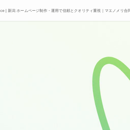
e, Best price | 新潟 ホームページ制作・運用で信頼とクオリティ重視｜マエノメリ