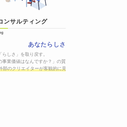
コンサルティング
ng
あなたらしさ
状態をつくるために、適した場所へ適切なターゲットに向けて
「らしさ」を取り戻す。

証までの一連のプロセスを考え実行・検証・修正
の事業価値はなんですか？」の質問に答えることはできるでしょ
し、商品が「
、適切な方法を企画
外部のクリエイターが客観的に見ながら最終的な絵を描き、商
しご提案いたします。