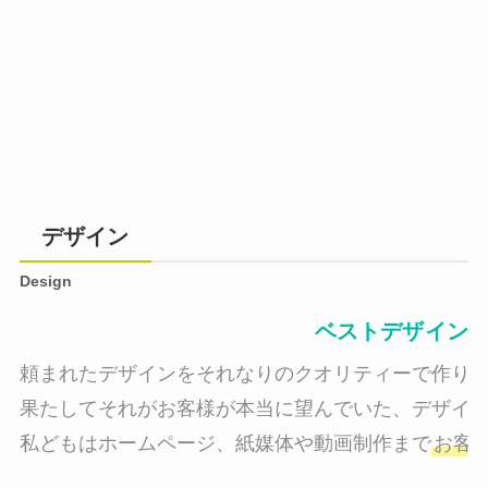
デザイン
Design
ベストデザイン
頼まれたデザインをそれなりのクオリティーで作り納
果たしてそれがお客様が本当に望んでいた、デザイン
私どもはホームページ、紙媒体や動画制作まで
お客