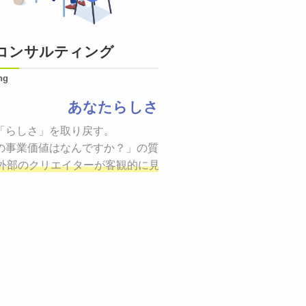
コンサルティング
ng
あなたらしさ
状態をつくるために、適した場所へ適切なターゲットに向けて
「らしさ」を取り戻す。

証までの一連のプロセスを考え実行・検証・修正
の事業価値はなんですか？」の質問に答えることはできるでしょ
し、商品が「
、適切な方法を企画
外部のクリエイターが客観的に見ながら最終的な絵を描き、商
しご提案いたします。