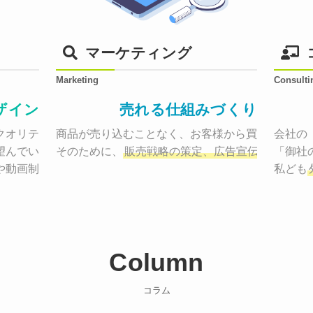
マーケティング
Marketing
Consulti
ザイン
売れる仕組みづくり
オリティーで作り納品する。

商品が売り込むことなく、お客様から買いたくなる
会社の
望んでいた、デザインのゴールでしょうか。

そのために、
販売戦略の策定、広告宣伝に効果検
「御社
や動画制作まで
お客様のサービスを適した場所へ届けるために
私ども
Column
コラム