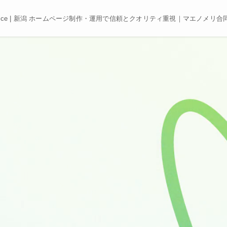
e, Best price | 新潟 ホームページ制作・運用で信頼とクオリティ重視｜マエノメリ