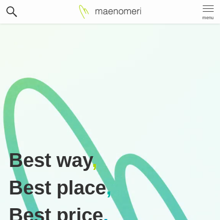
menu
Best way
,
Best place
,
Best price
.