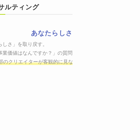
サルティング
あなたらしさ
状態をつくるために、適した場所へ適切なターゲットに向けて適
らしさ」を取り戻す。

までの一連のプロセスを考え実行・検証・修正
事業価値はなんですか？」の質問に答えることはできるでしょう
し、商品が「売
、適切な方法を企画
部のクリエイターが客観的に見ながら最終的な絵を描き、商品
しご提案いたします。