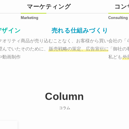
マーケティング
コン
Marketing
Consulting
デザイン
売れる仕組みづくり
オリティーで作り納品する。

商品が売り込むことなく、お客様から買いたくなる
会社の「
望んでいた、デザインのゴールでしょうか。

そのために、
販売戦略の策定、広告宣伝に効果検証
「御社の
や動画制作まで
お客様のサービスを適した場所へ届けるために
私ども
外
Column
コラム