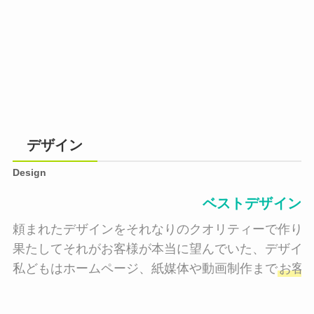
デザイン
Design
ベストデザイン
頼まれたデザインをそれなりのクオリティーで作り納
果たしてそれがお客様が本当に望んでいた、デザイン
私どもはホームページ、紙媒体や動画制作まで
お客