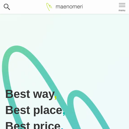
menu
Best way
,
Best place
,
Best price
.