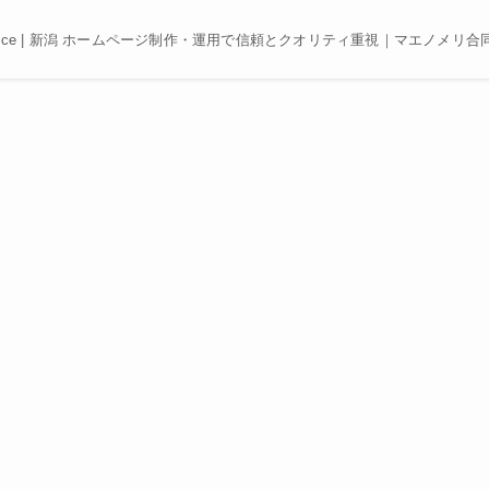
e, Best price | 新潟 ホームページ制作・運用で信頼とクオリティ重視｜マエノメリ