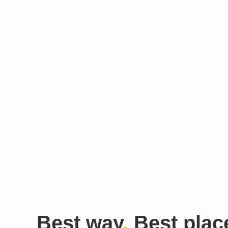
Best way
,
Best plac