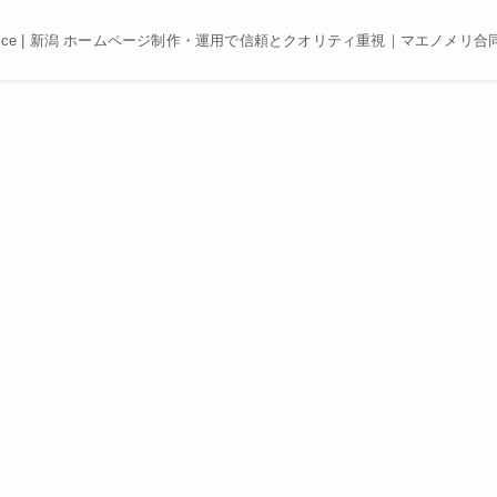
e, Best price | 新潟 ホームページ制作・運用で信頼とクオリティ重視｜マエノメリ