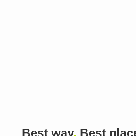
Best way
,
Best plac