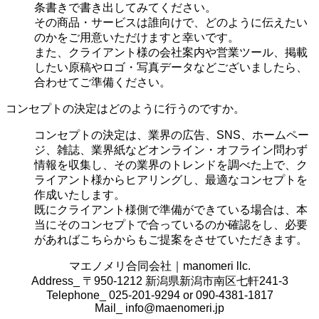
条書きで書き出してみてください。
その商品・サービスは誰向けで、どのように伝えたい
のかをご用意いただけますと幸いです。
また、クライアント様の会社案内や営業ツール、掲載
したい原稿やロゴ・写真データなどございましたら、
合わせてご準備ください。
コンセプトの決定はどのように行うのですか。
コンセプトの決定は、業界の
広告、SNS、ホームペー
ジ、雑誌、業界紙などオンライン・オフライン問わず
情報を収集し、その業界のトレンドを調べた上で、ク
ライアント様からヒアリングし、最適なコンセプトを
作成いたします。
既にクライアント様側で準備ができている場合は、本
当にそのコンセプトで合っているのか確認をし、必要
があればこちらからもご提案をさせていただきます。
マエノメリ合同会社｜manomeri llc.
Address_ 〒950-1212 新潟県新潟市南区七軒241-3
Telephone_ 025-201-9294 or 090-4381-1817
Mail_
info@maenomeri.jp