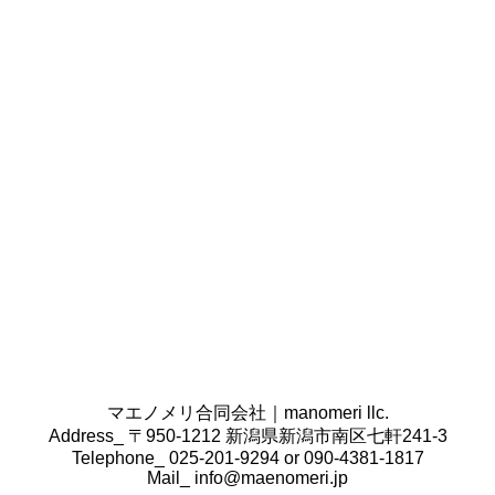
条書きで書き出してみてください。
その商品・サービスは誰向けで、どのように伝えたい
のかをご用意いただけますと幸いです。
また、クライアント様の会社案内や営業ツール、掲載
したい原稿やロゴ・写真データなどございましたら、
合わせてご準備ください。
コンセプトの決定はどのように行うのですか。
コンセプトの決定は、業界の
広告、SNS、ホームペー
ジ、雑誌、業界紙などオンライン・オフライン問わず
情報を収集し、その業界のトレンドを調べた上で、ク
ライアント様からヒアリングし、最適なコンセプトを
作成いたします。
既にクライアント様側で準備ができている場合は、本
当にそのコンセプトで合っているのか確認をし、必要
があればこちらからもご提案をさせていただきます。
マエノメリ合同会社｜manomeri llc.
Address_ 〒950-1212 新潟県新潟市南区七軒241-3
Telephone_ 025-201-9294 or 090-4381-1817
Mail_
info@maenomeri.jp