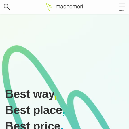
menu
Best way
,
Best place
,
Best price
.