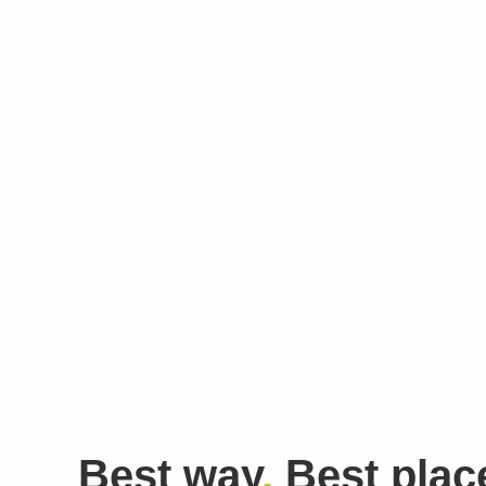
Best way
,
Best plac