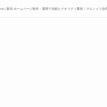
e, Best price | 新潟 ホームページ制作・運用で信頼とクオリティ重視｜マエノメリ