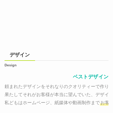
デザイン
Design
ベストデザイン
頼まれたデザインをそれなりのクオリティーで作り納
果たしてそれがお客様が本当に望んでいた、デザイン
私どもはホームページ、紙媒体や動画制作まで
お客