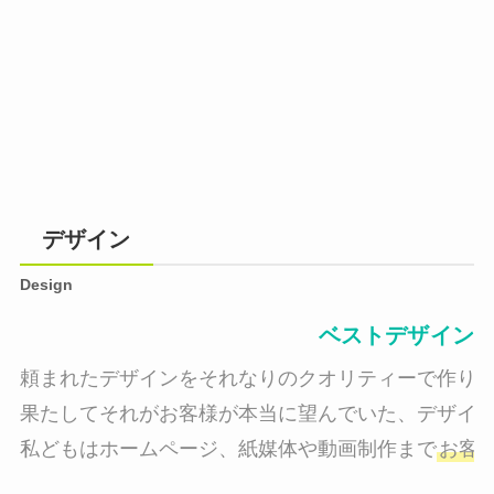
デザイン
Design
ベストデザイン
頼まれたデザインをそれなりのクオリティーで作り納
果たしてそれがお客様が本当に望んでいた、デザイン
私どもはホームページ、紙媒体や動画制作まで
お客