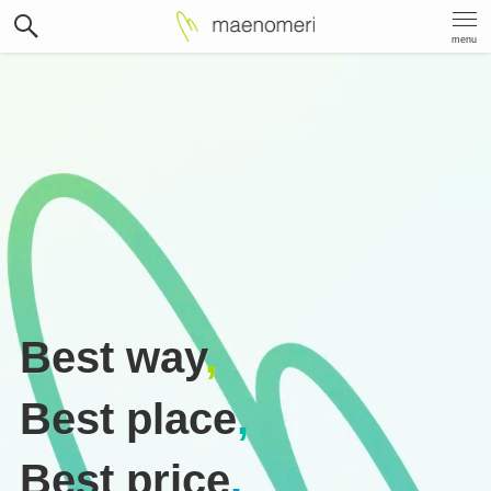
menu
Best way
,
Best place
,
Best price
.