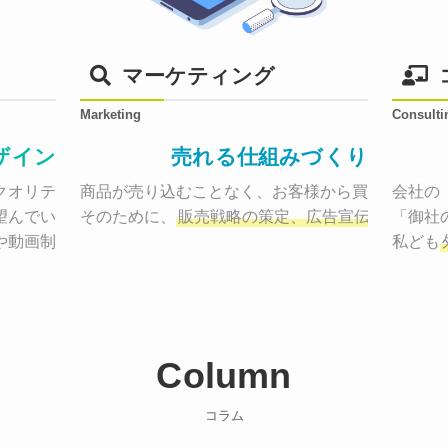
マーケティング
Marketing
Consulti
ザイン
売れる仕組みづくり
オリティーで作り納品する。

商品が売り込むことなく、お客様から買いたくなる
会社の
望んでいた、デザインのゴールでしょうか。

そのために、
販売戦略の策定、広告宣伝に効果検
「御社
や動画制作まで
お客様のサービスを適した場所へ届けるために
私ども
Column
コラム