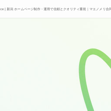
e, Best price | 新潟 ホームページ制作・運用で信頼とクオリティ重視｜マエノメリ