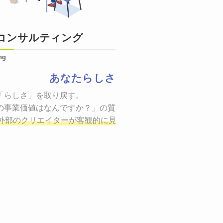
コンサルティング
ng
あなたらしさ
状態をつくるために、適した場所へ適切なターゲットに向けて
「らしさ」を取り戻す。

証までの一連のプロセスを考え実行・検証・修正
の事業価値はなんですか？」の質問に答えることはできるでしょ
し、商品が「
、適切な方法を企画
外部のクリエイターが客観的に見ながら最終的な絵を描き、商
しご提案いたします。