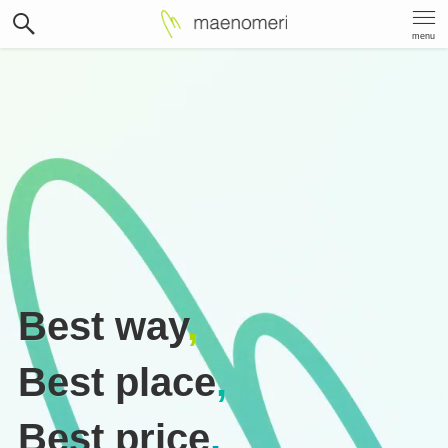
menu
Best way
,
Best place
,
Best price
.