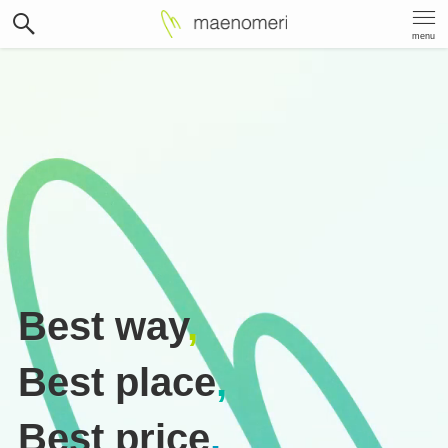
menu
Best way
,
Best place
,
Best price
.