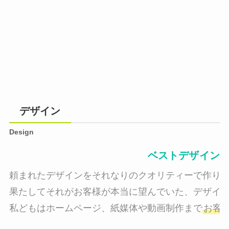
デザイン
Design
ベストデザイン
頼まれたデザインをそれなりのクオリティーで作り納
果たしてそれがお客様が本当に望んでいた、デザイン
私どもはホームページ、紙媒体や動画制作まで
お客