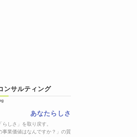
コンサルティング
ng
あなたらしさ
状態をつくるために、適した場所へ適切なターゲットに向けて
「らしさ」を取り戻す。

証までの一連のプロセスを考え実行・検証・修正
の事業価値はなんですか？」の質問に答えることはできるでしょ
し、商品が「