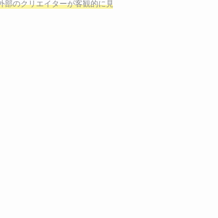
、適切な方法を企画
外部のクリエイターが客観的に見ながら最終的な絵を描き、商
しご提案いたします。