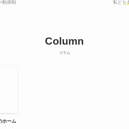
や動画制作まで
お客様のサービスを適した場所へ届けるために
私ども
Column
コラム
のホーム