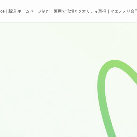
e, Best price | 新潟 ホームページ制作・運用で信頼とクオリティ重視｜マエノメリ