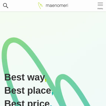
menu
Best way
,
Best place
,
Best price
.