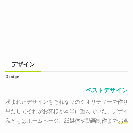
デザイン
Design
ベストデザイン
頼まれたデザインをそれなりのクオリティーで作り納
果たしてそれがお客様が本当に望んでいた、デザイン
私どもはホームページ、紙媒体や動画制作まで
お客