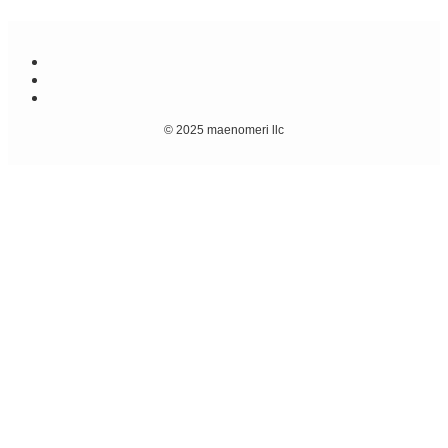
©
2025 maenomeri llc