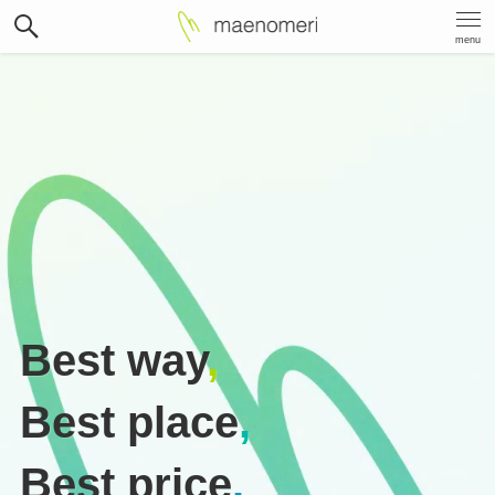
menu
Best way
,
Best place
,
Best price
.