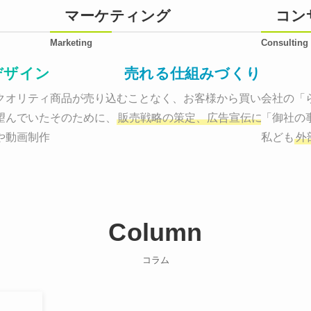
マーケティング
コン
Marketing
Consulting
デザイン
売れる仕組みづくり
オリティーで作り納品する。

商品が売り込むことなく、お客様から買いたくなる
会社の「
望んでいた、デザインのゴールでしょうか。

そのために、
販売戦略の策定、広告宣伝に効果検証
「御社の
や動画制作まで
お客様のサービスを適した場所へ届けるために
私ども
外
Column
コラム