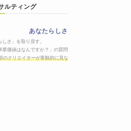
サルティング
あなたらしさ
状態をつくるために、適した場所へ適切なターゲットに向けて適
らしさ」を取り戻す。

までの一連のプロセスを考え実行・検証・修正
事業価値はなんですか？」の質問に答えることはできるでしょう
し、商品が「売
、適切な方法を企画
部のクリエイターが客観的に見ながら最終的な絵を描き、商品
しご提案いたします。