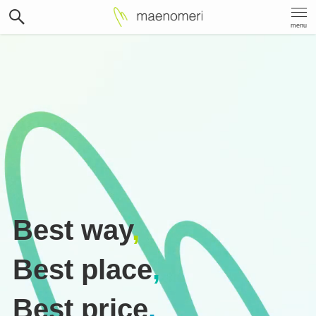
menu
Best way
,
Best place
,
Best price
.