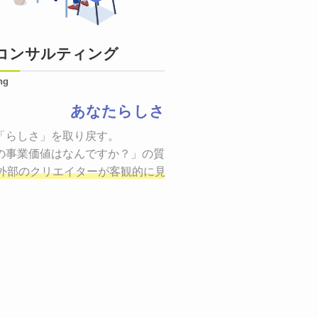
コンサルティング
ng
あなたらしさ
状態をつくるために、適した場所へ適切なターゲットに向けて
「らしさ」を取り戻す。

証までの一連のプロセスを考え実行・検証・修正
の事業価値はなんですか？」の質問に答えることはできるでしょ
し、商品が「
、適切な方法を企画
外部のクリエイターが客観的に見ながら最終的な絵を描き、商
しご提案いたします。