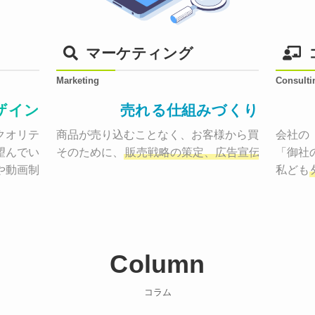
マーケティング
Marketing
Consulti
ザイン
売れる仕組みづくり
オリティーで作り納品する。

商品が売り込むことなく、お客様から買いたくなる
会社の
望んでいた、デザインのゴールでしょうか。

そのために、
販売戦略の策定、広告宣伝に効果検
「御社
や動画制作まで
お客様のサービスを適した場所へ届けるために
私ども
Column
コラム