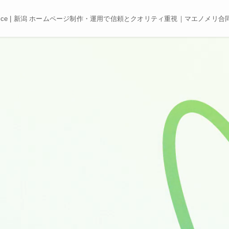
e, Best price | 新潟 ホームページ制作・運用で信頼とクオリティ重視｜マエノメリ