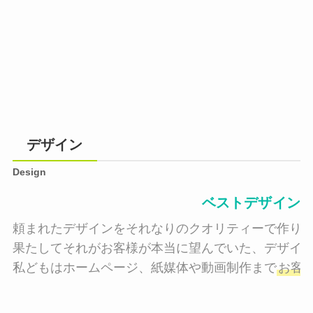
デザイン
Design
ベストデザイン
頼まれたデザインをそれなりのクオリティーで作り納
果たしてそれがお客様が本当に望んでいた、デザイン
私どもはホームページ、紙媒体や動画制作まで
お客