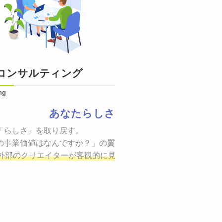
コンサルティング
ng
あなたらしさ
状態をつくるために、適した場所へ適切なターゲットに向けて
「らしさ」を取り戻す。

証までの一連のプロセスを考え実行・検証・修正
の事業価値はなんですか？」の質問に答えることはできるでしょ
し、商品が「
、適切な方法を企画
外部のクリエイターが客観的に見ながら最終的な絵を描き、商
しご提案いたします。