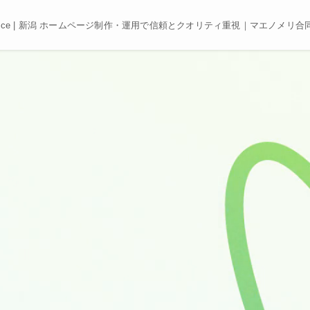
e, Best price | 新潟 ホームページ制作・運用で信頼とクオリティ重視｜マエノメリ