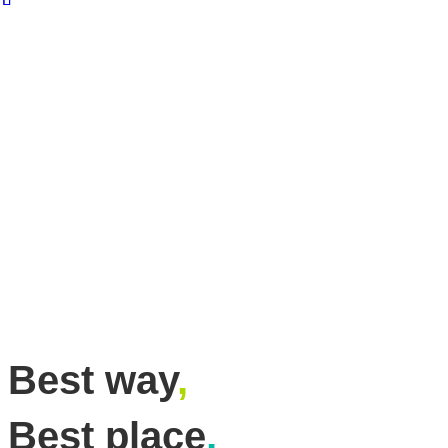
Best way
,
Best place
,