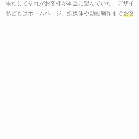
果たしてそれがお客様が本当に望んでいた、デザイン
私どもはホームページ、紙媒体や動画制作まで
お客