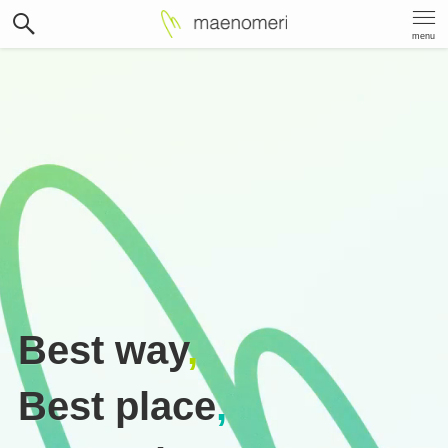
menu
Best way
,
Best place
,