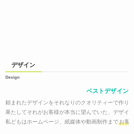
デザイン
Design
ベストデザイン
頼まれたデザインをそれなりのクオリティーで作り納
果たしてそれがお客様が本当に望んでいた、デザイン
私どもはホームページ、紙媒体や動画制作まで
お客