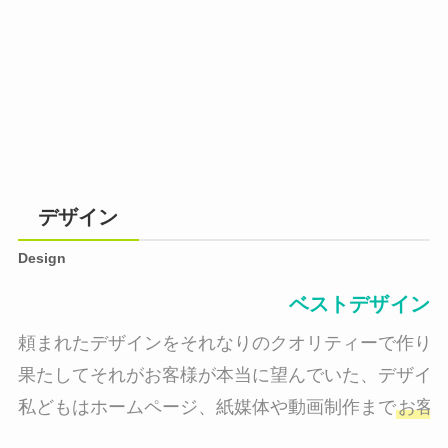
デザイン
Design
ベストデザイン
頼まれたデザインをそれなりのクオリティーで作り納
果たしてそれがお客様が本当に望んでいた、デザイン
私どもはホームページ、紙媒体や動画制作まで
お客